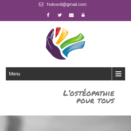
fedosoli@gmail.com
Menu
L’ostéopathie
pour tous