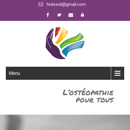
fedosoli@gmail.com
Menu
L’ostéopathie
pour tous